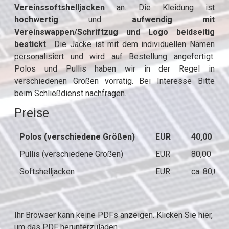
Vereinssoftshelljacken
an. Die Kleidung ist
hochwertig
und
aufwendig mit
Vereinswappen/Schriftzug und Logo beidseitig
bestickt
. Die Jacke ist mit dem individuellen Namen
personalisiert und wird auf Bestellung angefertigt.
Polos und Pullis haben wir in der Regel in
verschiedenen Größen vorrätig. Bei Interesse Bitte
beim Schließdienst nachfragen.
Preise
Polos (verschiedene Größen)
EUR
40,00
Pullis (verschiedene Größen)
EUR
80,00
Softshelljacken
EUR
ca. 80,00 
Ihr Browser kann keine PDFs anzeigen.
Klicken Sie hier,
um das PDF herunterzuladen.