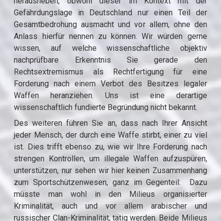
herausheben, obwohl dieser im Kontext mit der
Gefährdungslage in Deutschland nur einen Teil der
Gesamtbedrohung ausmacht und vor allem, ohne den
Anlass hierfür nennen zu können. Wir würden gerne
wissen, auf welche wissenschaftliche objektiv
nachprüfbare Erkenntnis Sie gerade den
Rechtsextremismus als Rechtfertigung für eine
Forderung nach einem Verbot des Besitzes legaler
Waffen heranziehen. Uns ist eine derartige
wissenschaftlich fundierte Begründung nicht bekannt.
Des weiteren führen Sie an, dass nach Ihrer Ansicht
jeder Mensch, der durch eine Waffe stirbt, einer zu viel
ist. Dies trifft ebenso zu, wie wir Ihre Forderung nach
strengen Kontrollen, um illegale Waffen aufzuspüren,
unterstützen, nur sehen wir hier keinen Zusammenhang
zum Sportschützenwesen, ganz im Gegenteil: Dazu
müsste man wohl in den Milieus organisierter
Kriminalität, auch und vor allem arabischer und
russischer Clan-Kriminalität, tätig werden. Beide Milieus