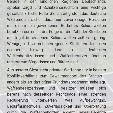
Gerade in den ländlichen Regionen Deutschlands
spielen Jagd und Schützenbrauchtum eine wichtige
gesellschaftliche Rolle. Gleichzeitig stellt das deutsche
Waffenrecht sicher, dass nur zuverlässige Personen
mit einem nachgewiesenen Bedürfnis Schusswaffen
besitzen dürfen. In der Folge ist die Zahl der Straftaten
mit legal besessenen Schusswaffen äußerst gering.
Wenige, oft aufsehenerregende Straftaten täuschen
darüber hinweg, dass die deutschen
Waffenbesitzerinnen und Waffenbesitzer überaus
rechtstreue Bürgerinnen und Bürger sind.
Aus unserer Sicht steht privater Waffenbesitz in keinem
Konfliktverhältnis zum Gewaltmonopol des Staates -
anders als es das grüne Grundsatzprogramm nahelegt.
Waffenbesitzerinnen und -besitzer müssen sich
bereits nach derzeitiger Rechtslage einer strengen
Regulierung unterwerfen, was Aufbewahrung,
Bedürfnisnachweis, Zuverlässigkeit und Überprüfung
durch die Waffenbehörden angeht. Moralisierende